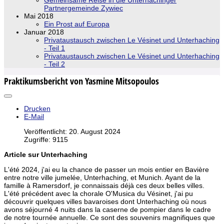
Partnergemeinde Zywiec
Mai 2018
Ein Prost auf Europa
Januar 2018
Privataustausch zwischen Le Vésinet und Unterhaching
- Teil 1
Privataustausch zwischen Le Vésinet und Unterhaching
- Teil 2
Praktikumsbericht von Yasmine Mitsopoulos
Drucken
E-Mail
Veröffentlicht: 20. August 2024
Zugriffe: 9115
Article sur Unterhaching
L'été 2024, j'ai eu la chance de passer un mois entier en Bavière
entre notre ville jumelée, Unterhaching, et Munich. Ayant de la
famille à Ramersdorf, je connaissais déjà ces deux belles villes.
L'été précédent avec la chorale O'Musica du Vésinet, j'ai pu
découvrir quelques villes bavaroises dont Unterhaching où nous
avons séjourné 4 nuits dans la caserne de pompier dans le cadre
de notre tournée annuelle. Ce sont des souvenirs magnifiques que