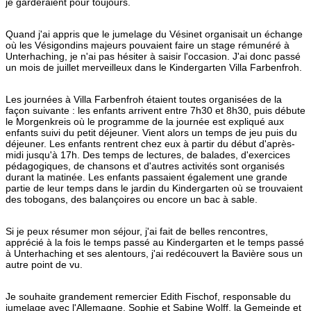
je garderaient pour toujours.
Quand j'ai appris que le jumelage du Vésinet organisait un échange
où les Vésigondins majeurs pouvaient faire un stage rémunéré à
Unterhaching, je n'ai pas hésiter à saisir l'occasion. J'ai donc passé
un mois de juillet merveilleux dans le Kindergarten Villa Farbenfroh.
Les journées à Villa Farbenfroh étaient toutes organisées de la
façon suivante : les enfants arrivent entre 7h30 et 8h30, puis débute
le Morgenkreis où le programme de la journée est expliqué aux
enfants suivi du petit déjeuner. Vient alors un temps de jeu puis du
déjeuner. Les enfants rentrent chez eux à partir du début d'après-
midi jusqu'à 17h. Des temps de lectures, de balades, d'exercices
pédagogiques, de chansons et d'autres activités sont organisés
durant la matinée. Les enfants passaient également une grande
partie de leur temps dans le jardin du Kindergarten où se trouvaient
des tobogans, des balançoires ou encore un bac à sable.
Si je peux résumer mon séjour, j'ai fait de belles rencontres,
apprécié à la fois le temps passé au Kindergarten et le temps passé
à Unterhaching et ses alentours, j'ai redécouvert la Bavière sous un
autre point de vu.
Je souhaite grandement remercier Edith Fischof, responsable du
jumelage avec l'Allemagne, Sophie et Sabine Wolff, la Gemeinde et