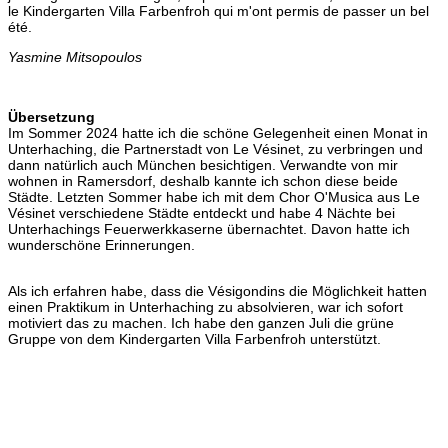
le Kindergarten Villa Farbenfroh qui m'ont permis de passer un bel
été.
Yasmine Mitsopoulos
Übersetzung
Im Sommer 2024 hatte ich die schöne Gelegenheit einen Monat in
Unterhaching, die Partnerstadt von Le Vésinet, zu verbringen und
dann natürlich auch München besichtigen. Verwandte von mir
wohnen in Ramersdorf, deshalb kannte ich schon diese beide
Städte. Letzten Sommer habe ich mit dem Chor O'Musica aus Le
Vésinet verschiedene Städte entdeckt und habe 4 Nächte bei
Unterhachings Feuerwerkkaserne übernachtet. Davon hatte ich
wunderschöne Erinnerungen.
Als ich erfahren habe, dass die Vésigondins die Möglichkeit hatten
einen Praktikum in Unterhaching zu absolvieren, war ich sofort
motiviert das zu machen. Ich habe den ganzen Juli die grüne
Gruppe von dem Kindergarten Villa Farbenfroh unterstützt.
Der Alltag im Kindergarten war sehr strukturiert : die Kinder kommen
zwischen 7 Uhr 30 und 8 Uhr 30, dann fängt den Morgenkreis an,
der den Tag zu die Kinder beschreibt, gefolgt von dem Frühstück.
Ab dann beginnt die Spielzeit bis zum Mittagessen. Die Kinder