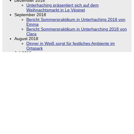
Dezember 2018
Unterhaching präsentiert sich auf dem
Weihnachtsmarkt in Le Vésinet
September 2018
Bericht Sommerpraktikum in Unterhaching 2018 von
Emma
Bericht Sommerpraktikum in Unterharching 2018 von
Clara
August 2018
Dinner in Weiß sorgt für festliches Ambiente im
Ortspark
Juli 2018
40 Jahre Partnerschaft mit Le Vésinet (Bericht 2)
Juni 2018
40 Jahre Partnerschaft mit Le Vésinet
Gemeinsame Reise in die Unterhachinger
Partnergemeinde Zywiec
Mai 2018
Ein Prost auf Europa
Januar 2018
Privataustausch zwischen Le Vésinet und Unterhaching
- Teil 1
Privataustausch zwischen Le Vésinet und Unterhaching
- Teil 2
Rede von Didier Guérémy