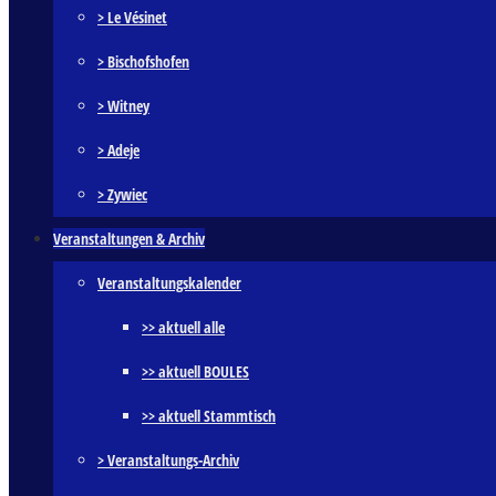
> Le Vésinet
> Bischofshofen
> Witney
> Adeje
> Zywiec
Veranstaltungen & Archiv
Veranstaltungskalender
>> aktuell alle
>> aktuell BOULES
>> aktuell Stammtisch
> Veranstaltungs-Archiv