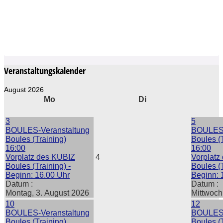
Veranstaltungskalender
August 2026
Mo
Di
3
5
BOULES-Veranstaltung
BOULES-
Boules (Training)
Boules (
16:00
16:00
Vorplatz des KUBIZ
4
Vorplatz
Boules (Training) -
Boules (T
Beginn: 16.00 Uhr
Beginn: 
Datum :
Datum :
Montag, 3. August 2026
Mittwoch
10
12
BOULES-Veranstaltung
BOULES-
Boules (Training)
Boules (