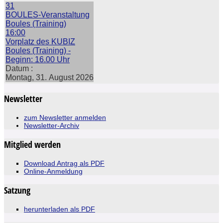
31
BOULES-Veranstaltung
Boules (Training)
16:00
Vorplatz des KUBIZ
Boules (Training) -
Beginn: 16.00 Uhr
Datum :
Montag, 31. August 2026
Newsletter
zum Newsletter anmelden
Newsletter-Archiv
Mitglied werden
Download Antrag als PDF
Online-Anmeldung
Satzung
herunterladen als PDF