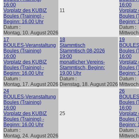
16:00
16:00
Vorplatz des KUBIZ
11
Vorplatz
Boules (Training) -
Boules (T
Beginn: 16.00 Uhr
Beginn: 
Datum :
Datum :
Montag, 10. August 2026
Mittwoch
17
18
19
BOULES-Veranstaltung
Stammtisch
BOULES-
Boules (Training)
Stammtisch 08-2026
Boules (
16:00
19:00
16:00
Vorplatz des KUBIZ
monatlicher Vereins-
Vorplatz
Boules (Training) -
Stammtisch, Beginn:
Boules (T
Beginn: 16.00 Uhr
19.00 Uhr
Beginn: 
Datum :
Datum :
Datum :
Montag, 17. August 2026
Dienstag, 18. August 2026
Mittwoch
24
26
BOULES-Veranstaltung
BOULES-
Boules (Training)
Boules (
16:00
16:00
Vorplatz des KUBIZ
25
Vorplatz
Boules (Training) -
Boules (T
Beginn: 16.00 Uhr
Beginn: 
Datum :
Datum :
Montag, 24. August 2026
Mittwoch