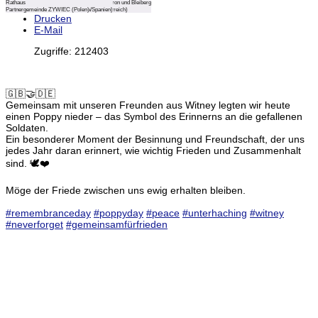
Brunnen am Rathausplatz
Palais Rose
Blick auf das Tennengebirge mit dem Hochthron und Bleiberg
Corn Street
Strand Playas America
Rathaus
Unterhaching (Deutschland)
Partnergemeinde LE VESINET (Frankreich):
Partnergemeinde BISCHOFSHOFEN (Österreich)
Partnergemeinde WITNEY (England)
Partnergemeinde ADEJE (Teneriffa/Spanien)
Partnergemeinde ZYWIEC (Polen)
Drucken
E-Mail
Zugriffe: 212403
🇬🇧🤝🇩🇪
Gemeinsam mit unseren Freunden aus Witney legten wir heute
einen Poppy nieder – das Symbol des Erinnerns an die gefallenen
Soldaten.
Ein besonderer Moment der Besinnung und Freundschaft, der uns
jedes Jahr daran erinnert, wie wichtig Frieden und Zusammenhalt
sind. 🕊️❤️
Möge der Friede zwischen uns ewig erhalten bleiben.
#remembranceday
#poppyday
#peace
#unterhaching
#witney
#neverforget
#gemeinsamfürfrieden