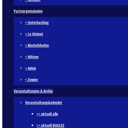
Partnergemeinden
> Unterhaching
> Le Vésinet
> Bischofshofen
> Witney
> Adeje
> Zywiec
Veranstaltungen & Archiv
Veranstaltungskalender
>> aktuell alle
>> aktuell BOULES