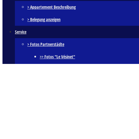
> Appartement Beschreibung
> Belegung anzeigen
Service
> Fotos Partnerstädte
>> Fotos "Le Vésinet"
>> Fotos "Bischofshofen"
>> Fotos "Witney"
>> Fotos "Adeje"
>> Fotos "Zywiec"
> Film Europafahne
Newsletter