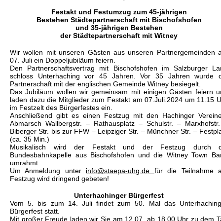
Festakt und Festumzug zum 45-jährigen
Bestehen Städtepartnerschaft mit Bischofshofen
und 35-jährigen Bestehen
der Städtepartnerschaft mit Witney
Wir wollen mit unseren Gästen aus unseren Partnergemeinden 
07. Juli ein Doppeljubiläum feiern.
Den Partnerschaftsvertrag mit Bischofshofen im Salzburger La
schloss Unterhaching vor 45 Jahren. Vor 35 Jahren wurde d
Partnerschaft mit der englischen Gemeinde Witney besiegelt.
Das Jubiläum wollen wir gemeinsam mit einigen Gästen feiern u
laden dazu die Mitglieder zum Festakt am 07.Juli.2024 um 11.15 
im Festzelt des Bürgerfestes ein.
Anschließend gibt es einen Festzug mit den Hachinger Vereine
Abmarsch Wallbergstr. – Rathausplatz – Schulstr. – Marxhofstr
Biberger Str. bis zur FFW – Leipziger Str. – Münchner Str. – Festpl
(ca. 35 Min.)
Musikalisch wird der Festakt und der Festzug durch d
Bundesbahnkapelle aus Bischofshofen und die Witney Town Ba
umrahmt.
Um Anmeldung unter
info@staepa-uhg.de
für die Teilnahme 
Festzug wird dringend gebeten!
Unterhachinger Bürgerfest
Vom 5. bis zum 14. Juli findet zum 50. Mal das Unterhaching
Bürgerfest statt.
Mit großer Freude laden wir Sie am 12.07. ab 18.00 Uhr zu dem 