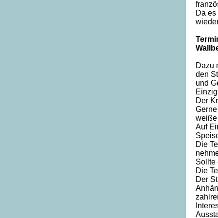
franz
Da es 
wieder
Termi
Wallb
Dazu m
den St
und G
Einzig
Der Kr
Gerne 
weiße 
Auf Ei
Speise
Die Te
nehme
Sollte
Die Te
Der St
Anhäng
zahlre
Intere
Aussta