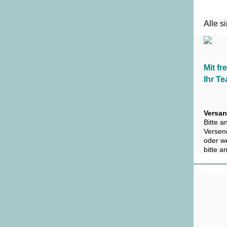
Alle s
Mit f
Ihr T
Versan
Bitte a
Versen
oder we
bitte 