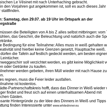
ösischen
Le Vésinet mit nach Unterhaching gebracht.
in den Vorjahren gut angekommen ist, soll es auch dieses Jahr
 stattfinden.
n: Samstag, den 29.07. ab 19 Uhr im Ortspark an der
ergstraße
üssen die Beteiligten von A bis Z alles selbst mitbringen: vom 
ühlen, das Geschirr, die Beleuchtung und natürlich auch die S
etränke.
e Bedingung für eine Teilnahme: Alles muss in weiß gehalten 
eativität sind hierbei keine Grenzen gesetzt, Hauptsache weiß.
dürfen die Tafeln auf festlich gedeckt werden, am besten eigne
Leintücher.
nweggeschirr soll verzichtet werden, es gibt keine Möglichkeit v
n oder Getränke zu kaufen.
ilnehmer werden gebeten, ihren Müll wieder mit nach Hause zu
n.
 es regnen, muss die Feier leider ausfallen.
ilnahme ist kostenlos.
ädte-Partnerschaftskreis hofft, dass das Dinner in Weiß wieder 
er findet und freut sich auf einen unterhaltsamen Abend mit
ichen Gästen.
ssante Hintergründe zu der Idee des Dinners in Weiß und Tipps
ttung finden Interessierte unter
www.whitedinner.eu