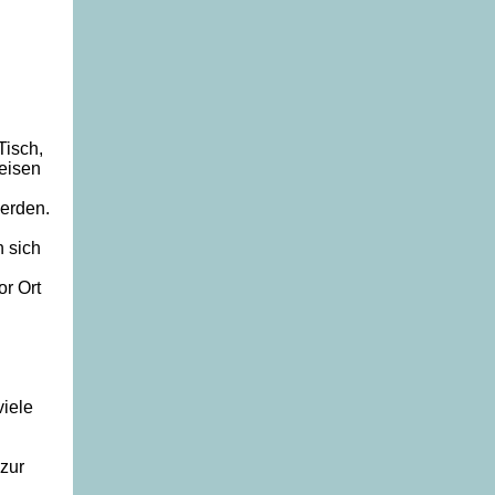
Tisch,
peisen
werden.
n sich
or Ort
viele
 zur